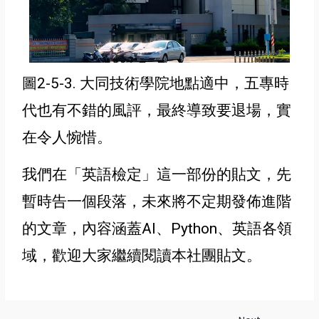
圖2-5-3. 大同技術學院地點適中，五專時
代也有不錯的風評，最終導致要退場，實
在令人惋惜。
我們在
「
英語檢定
」這一部份的貼文
，先
暫時告一個段落，未來將不定期發佈進階
的文章，內容涵蓋AI、Python、英語各領
域，歡迎大家繼續閱讀本社團貼文。