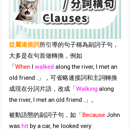
從屬連接詞
所引導的句子稱為副詞子句
，
大多是在句首做轉換
，例如
「
When
I
walked
along the river,
I met an
old friend
.
」
，可省略連接詞和主詞轉換
成現在分詞片語，改成
「
W
alking
along
the river,
I met an old friend
.
」
。
被動語態的
副詞子句，如
「
Because
John
was
hit
by a car, he looked very