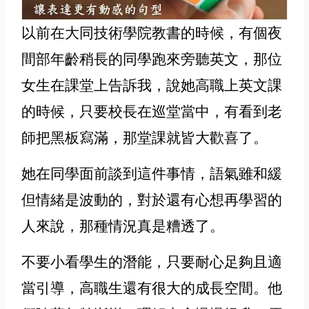
以前在大同技術學院教書的時候，有個夜
間部年齡稍長的同學跑來旁聽英文，那位
女生在課堂上
告訴我，說她高職上英文課
的時候，只要校長在巡堂當中
，有看到老
師把黑板寫滿
，那堂課就皆大歡喜了
。
她在同學面前談到這件事情，語氣雖和緩
但情緒是波動的，對於還有心想再學習的
人來說
，那種情況真是糟透了。
不要小看學生的潛能，只要耐心足夠且適
當引導，高職生還有很大的成長空間。他