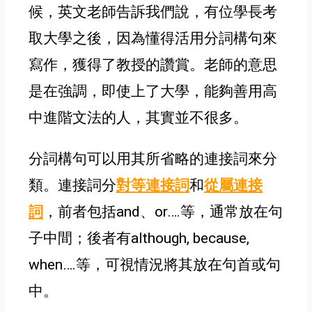
候
，英文老師告訴我們說
，有位學長考
取大學之後，因為懂得活用分詞構句來
寫作，獲得了教授的讚賞。老師的意思
是在強調，即使上了大學
，能夠善用高
中進階文法的人，其實並不很多
。
分詞構句可以用其所省略的連接詞來分
類。連接詞分
對等連接詞
和
從屬連接
詞
，前者包括and、or….等
，通常放在句
子中間；後者有although, because,
when….等，可視情況將其放在句首或句
中
。