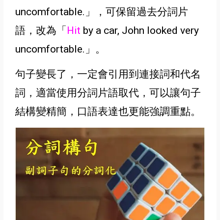
uncomfortable.
」
，可保留過去分詞片
語，改為
「
Hit
by a car, John looked very
uncomfortable.
」
。
句子變長了，一定會引用到連接詞和代名
詞，適當
使用分詞片語取代
，可以讓句子
結構變精簡，口語表達
也更能強調重點。