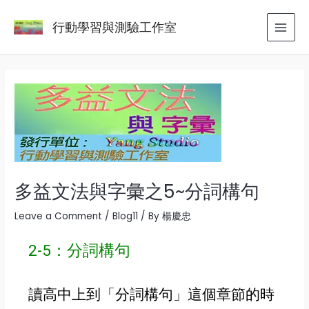
Skip
Post
MAI
行動學習與測驗工作室
to
navigation
MEN
content
多益文法與字彙之5~分詞構句
Leave a Comment
/
Blog11
/ By
楊慶忠
2-5
：
分詞構句
讀高中上到
「
分詞構句
」這個章節的時