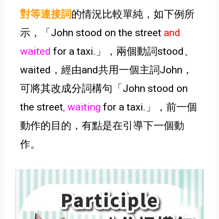
對等連接詞
的情況比較單純
，如下例所
示，
「John stood on the street
and
waited
for a taxi.
」
，兩個動詞stood、
waited，經由and共用一個主詞John，
可將其改成分詞構句
「
John stood on
the street
,
waiting
for a taxi.
」
，前一個
動作的目的，
有點
是在引導下一個動
作。