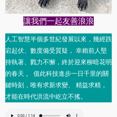
讓我們一起友善浪浪
人工智慧半個多世紀發展以來，幾經跌
宕起伏、數度備受質疑， 幸賴前人堅
持執著、戮力不懈，終於迎來柳暗花明
的春天 。 值此科技進步一日千里的關
鍵時刻，唯有求新求變、 精益求精，
才能在時代洪流中屹立不搖。