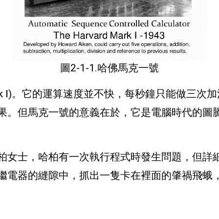
圖2-1-1.哈佛馬克一號
rk Ⅰ)。它的運算速度並不快，每秒鐘只能做三
果。
但馬克一號的意義在於，它是電腦時代的圖
柏女士，
哈柏有一次執行程式時發生問題，但詳
繼電器的縫隙中，抓出一隻卡在裡面的肇禍飛蛾