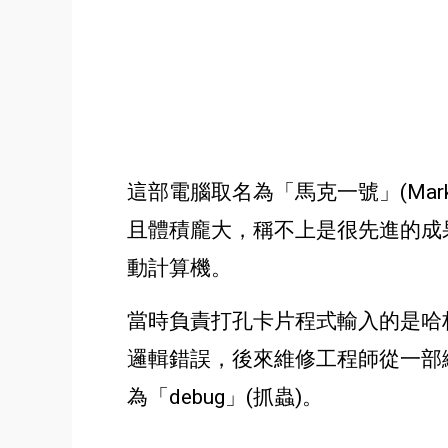
這部電腦取名為「馬克一號」(Ma
且體積龐大，稱不上是很先進的成
動計算機。
當時負責打孔卡片程式輸入的
是哈
邏輯錯誤，後來維修工程師從一部
為
「debug」(抓蟲)
。