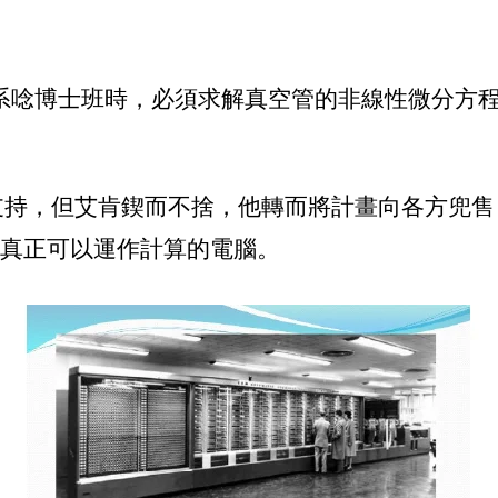
理系唸博士班時，必須求解真空管的非線性微分方
支持，但
艾肯鍥而不捨，他轉而將計畫向各方兜售
出真正可以運作計算的電腦。