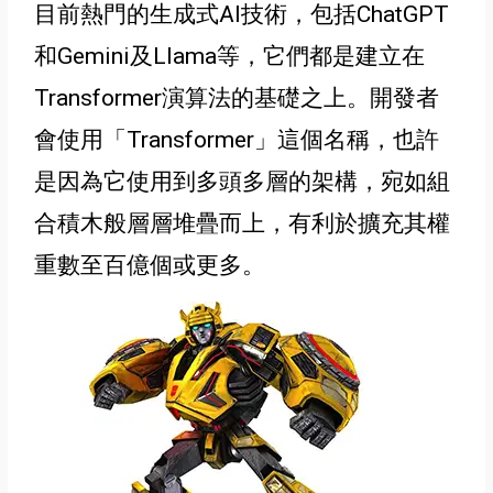
目前熱門的生成式AI技術
，包括ChatGPT
和Gemini及Llama等
，它們都是建立在
Transformer演算法的基礎之上
。開發者
會使用
「
Transformer
」
這個名稱
，也許
是因為它使用到多頭多層的架構，宛如組
合積木般層層堆疊而上，有利於
擴充
其權
重數至百億個或更多
。