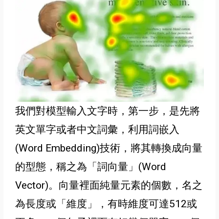
我們對模型輸入文字時，第一步，是先將
英文單字或者中文詞彙，利用詞嵌入
(Word Embedding)技術，將其轉換成向量
的型態，稱之為
「
詞向量
」(Word
Vector)
。向量裡面純量元素的個數
，名之
為長度或
「
維度
」
，有時維度可達512或