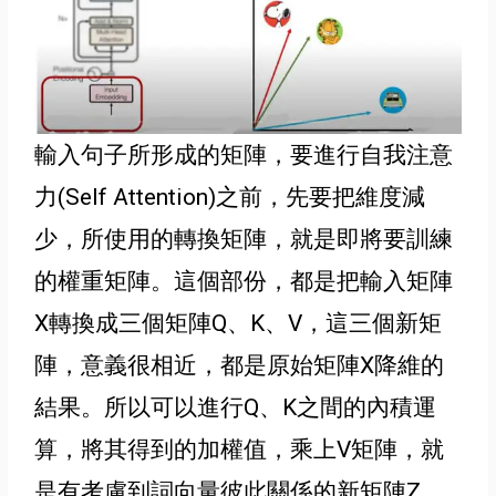
輸入句子所形成的矩陣，要進行自我注意
力(Self Attention)之前，先要把維度減
少，所使用的轉換矩陣，就是即將要訓練
的權重矩陣。這個部份，都是把輸入矩陣
X轉換成三個矩陣Q、K、V，這三個新矩
陣，意義很相近，都是原始矩陣X降維的
結果
。所以可以進行Q、K之間的內積運
算，將其得到的加權值
，乘上V矩陣，就
是有考慮到詞向量彼此關係的新矩陣Z