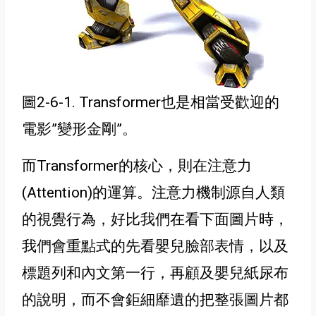
圖2-6-1. Transformer也是相當受歡迎的
電影”變形金剛”
。
而Transformer的核心，則在注意力
(Attention)的運算。注意力機制源自人類
的視覺行為
，好比我們在看下面圖片時
，
我們會重點式的先看嬰兒臉部表情
，以及
標題列和內文第一行，再顧及嬰兒紙尿布
的說明，而
不會鉅細靡遺的把整張圖片都