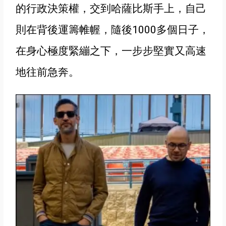
的行政決策權
，交到哈薩比斯手上
，自己
則在背後運籌帷幄，隨後1000多個日子，
在身心極度緊繃之下，一步步堅實又高速
地往前急奔
。