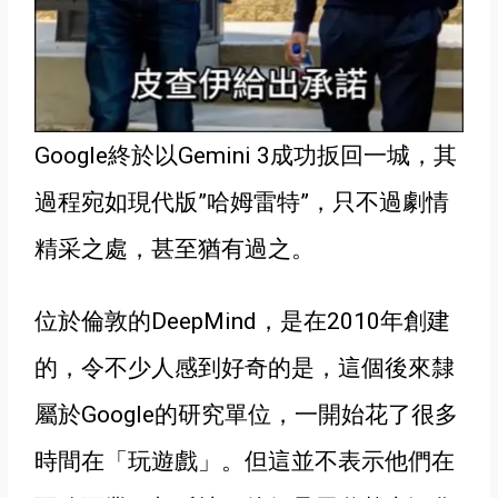
Google終於以Gemini 3成功扳回一城
，其
過程宛如現代版”哈姆雷特”，
只不過劇情
精采之處
，甚至猶有過之
。
位於倫敦的DeepMind
，
是在2010年創建
的，令不少人感到好奇的是
，這個後來隸
屬於Google的研究單位，
一開始花了很多
時間在
「玩遊戲」。但這並不表示他們在