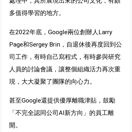
處理中
，其所展現出來的公司文化
，有頗
多值得學習的地方
。
在2022年底，Google兩位創辦人Larry
Page和Sergey Brin，自退休後再度回到公
司工作，有時自己寫程式，有時參與研究
人員的討論會議，讓整個組織活力再次重
現，大大凝聚了團隊的向心力
。
甚至Google還
提供優厚離職津貼，
鼓勵
「不完全認同公司AI新方向」的員工離
開。