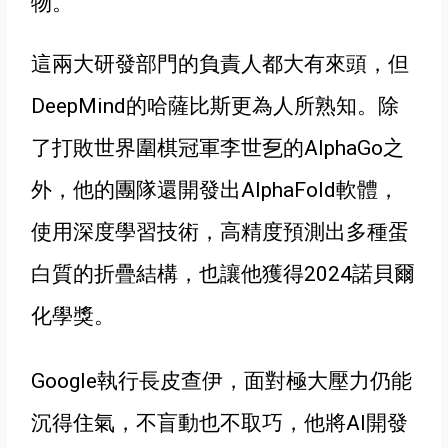
物
。
這兩大研發部門的負責人都大有來頭，但
DeepMind的哈薩比斯更為人所熟知。
除
了打敗
世界圍棋冠軍李世乭
的AlphaGo之
外
，他的團隊還開發出AlphaFold軟體
，
使用深度學習技術，高精度預測出多種蛋
白質的折疊結構
，也讓他獲得2024諾貝爾
化學獎
。
Google執行長皮查伊
，
面對極大壓力仍能
沉得住氣，不盲動也不取巧
，
他將AI開發