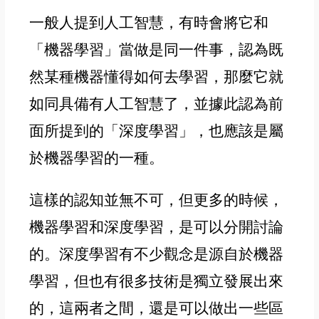
一般人提到人工智慧
，
有時會將它和
「機器學習」當做是同一件事
，
認為既
然某種機器懂得如何去學習
，
那麼它就
如同具備有人工智慧了
，並
據此認為前
面所提到的
「深度學習」
，
也
應該是屬
於機器學習的一種
。
這樣的認知並無不可
，
但更多的時候
，
機器學習和深度學習
，
是可以分開討論
的
。
深度學習有不少觀念是源自於機器
學習
，但
也有很多技術是獨立發展出來
的
，
這兩者之間
，
還是可以做出一些區