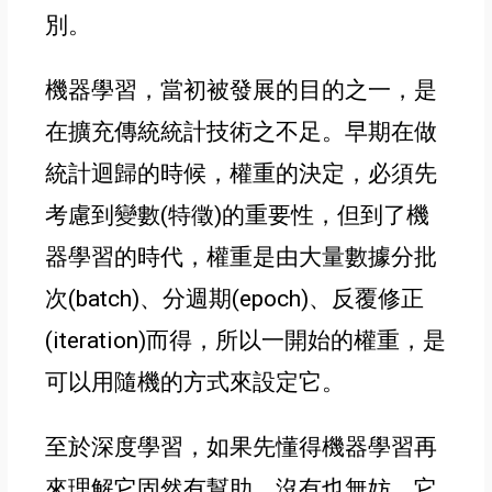
別
。
機器學習
，
當初被發展的目的之一
，
是
在擴充傳統統計技術之不足
。
早期在做
統計迴歸的時候
，
權重的決定
，必須先
考慮到變數(特徵)的重要性
，
但到了機
器學習的時代
，
權重是由大量數據分批
次(batch)
、分週期(epoch)
、反覆修正
(iteration)
而得
，所以一開始的權重
，是
可以用隨機的方式來設定它
。
至於深度學習
，如果先懂得機器學習再
來理解它固然有幫助
，
沒有也無妨
。
它