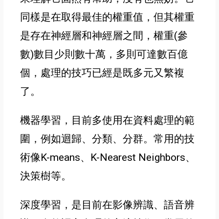
同樣是在取得最佳的權重值
，但其權重
是存在神經層和神經層之間
，權重(參
數)數目少則數十萬
，多則可達數百億
個
，處理的技巧已經是既多元又繁複
了
。
機器學習
，
目前多使用在資料處理的範
圍
，例如迴歸
、分類
、分群
。常用的技
術像K-means
、K-Nearest Neighbors
、
決策樹等
。
深度學習
，是目前在影像辨識
、語音辨