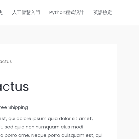
史
人工智慧入門
Python程式設計
英語檢定
cactus
actus
Free Shipping
t, qui dolore ipsum quia dolor sit amet,
lit, sed quia non numquam eius modi
ta porro ame. Neque porro quisquam est, qui