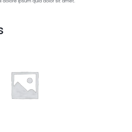
 dolore ipsum quia dolor sit amet.
s