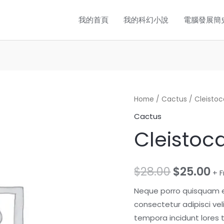
我的首頁
我的科幻小說
電腦發展簡
Cleistocactus
Home
/
Cactus
/ Cleisto
quantity
Cactus
Cleistoc
$
28.00
$
25.00
+ 
Neque porro quisquam es
consectetur adipisci ve
tempora incidunt lores 